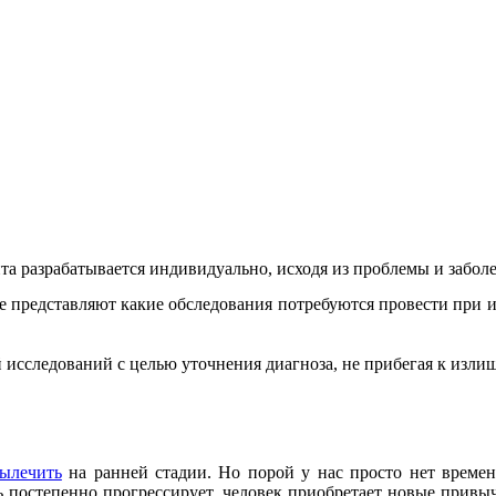
а разрабатывается индивидуально, исходя из проблемы и заболе
не представляют какие обследования потребуются провести при
й исследований с целью уточнения диагноза, не прибегая к и
ылечить
на ранней стадии. Но порой у нас просто нет времени
знь постепенно прогрессирует, человек приобретает новые при