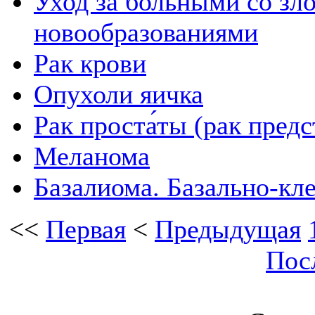
Уход за больными со зл
новообразованиями
Рак крови
Опухоли яичка
Рак проста́ты (рак предс
Меланома
Базалиома. Базально-кл
<<
Первая
<
Предыдущая
Пос