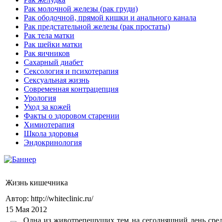
Рак молочной железы (рак груди)
Рак ободочной, прямой кишки и анального канала
Рак предстательной железы (рак простаты)
Рак тела матки
Рак шейки матки
Рак яичников
Сахарный диабет
Сексология и психотерапия
Сексуальная жизнь
Современная контрацепция
Урология
Уход за кожей
Факты о здоровом старении
Химиoтерапия
Школа здоровья
Эндокринология
Жизнь кишечника
Автор: http://whiteclinic.ru/
15 Мая 2012
Одна из животрепещущих тем на сегодняшний день сре