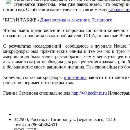
становятся известны. Мы уже давно знаем, что бактери
организма. Особое внимание уделяется связи между
заболеван
ЧИТАЙ ТАКЖЕ -
Диагностика и лечение в Таганроге
Чтобы иметь представление о здоровом состоянии кишечной 
возрастов, половина из которой жители США, остальные Ве
О результатах исследований сообщалось в журнале Nature.
микрофлоры был практические одним и тем же, но к трем го
американцев была менее разнообразна, чем у венесуэльцев и
альфа-амилазы (он необходим для расщепления крахмала), но
в большинстве своем рационом питания. Так европейцы по бол
Конечно, состав микрофлоры
кишечника
зависит и от многих
новых экспериментах и открытиях.
Галина Семенова специально для
http://whiteclinic.ru
Иллюстраци
347900, Россия, г. Таганрог ул.Дзержинского, 154-6
телефон (8634)364601
ООО "ТЭД"