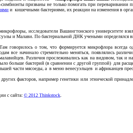
и-симбионты призваны не только помогать при переваривании 
иями
и кишечными бактериями, их реакции на изменения в орган
микрофлоры, исследователи Вашингтонского университете взя
несуэлы и Малави. По бактериальной ДНК учеными определялс
 Там говорилось о том, что формируется микрофлора всегда 
дам все начинало стремительно меняться, появлялись различ
 малавийцев. Различия прослеживались как на видовом, так и н
 было больше бактерий (в сравнении с другой группой) для рас
ьшей части мясоеды, а в меню венесуэльцев и африканцев прео
 других факторов, например генетики или этнической принадл
и с сайта:
© 2012 Thinkstock
.