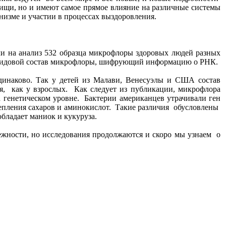
пищи, но и имеют самое прямое влияние на различные системы
изме и участии в процессах выздоровления.
ли на анализ 532 образца микрофлоры здоровых людей разных
я видовой состав микрофлоры, шифрующий информацию о РНК.
одинаково. Так у детей из Малави, Венесуэлы и США состав
ия, как у взрослых. Как следует из публикации, микрофлора
а генетическом уровне. Бактерии американцев утрачивали ген
щепления сахаров и аминокислот. Такие различия обусловлены
бладает маниок и кукуруза.
ежности, но исследования продолжаются и скоро мы узнаем о