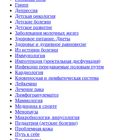
Грипп
Депрессия
Детская онкология
Детские болезни
Детское развитие
Заболевания молочных желез
Здоровое питание. Диеты
Здоровье и душевное равновесие
Из истории болезни
Иммунология
Импотенция (эректильная дисфункция)
Инфекции передаваемые половым путем
Кардиология
Кровеносная и лимфатическая система
Лейкемии
Лечение рака
Лимфогранулематоз
Маммология
Медицина в спорте
Менопауза
Микробиология, вирусология
Педиатрия (детские болезни)
Проблемная кожа
Путь к себе
Рак желудка