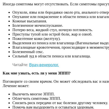
Иногда симптомы могут отсутствовать. Если симптомы присутс
Опухоли, язвы или бородавки около рта, анального отвер
Опухание или покраснение в области пениса или влагал
Кожные высыпания.
Болезненное мочеиспускание.
Потерю веса, жидкий стул, ночную потливость.
Приступы тупой или острой боли, жар и озноб.
Пожелтение кожи (желтуху).
Выделения из пениса или влагалища (Вагинальные выдел
Влагалищные кровотечения, происходящие в межменстр
Болезненный секс.
Сильный зуд в области пениса или влагалища.
Читайте:
Врач-венеролог.
Как мне узнать, есть ли у меня ЗППП?
Поговорите со своим врачом. Он может обследовать вас и наз
Лечение может:
Вылечить многие ЗППП.
Облегчить симптомы ЗППП.
Снизить риск передачи от вас болезни другому человеку.
Помочь вам выздороветь и оставаться здоровым.