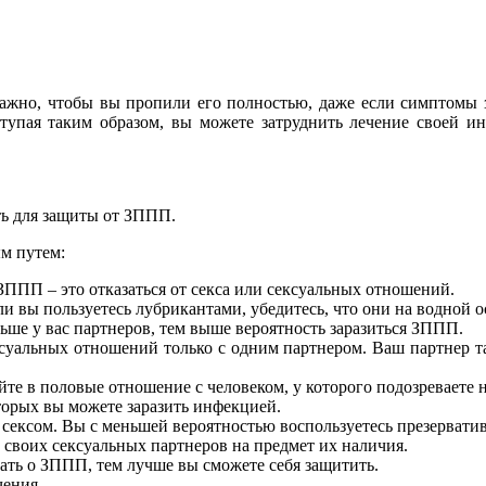
ажно, чтобы вы пропили его полностью, даже если симптомы за
оступая таким образом, вы можете затруднить лечение своей 
ть для защиты от ЗППП.
м путем:
ППП – это отказаться от секса или сексуальных отношений.
ли вы пользуетесь лубрикантами, убедитесь, что они на водной о
ьше у вас партнеров, тем выше вероятность заразиться ЗППП.
суальных отношений только с одним партнером. Ваш партнер т
йте в половые отношение с человеком, у которого подозреваете
торых вы можете заразить инфекцией.
 сексом. Вы с меньшей вероятностью воспользуетесь презервати
своих сексуальных партнеров на предмет их наличия.
ть о ЗППП, тем лучше вы сможете себя защитить.
чения.