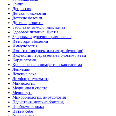
Грипп
Депрессия
Детская онкология
Детские болезни
Детское развитие
Заболевания молочных желез
Здоровое питание. Диеты
Здоровье и душевное равновесие
Из истории болезни
Иммунология
Импотенция (эректильная дисфункция)
Инфекции передаваемые половым путем
Кардиология
Кровеносная и лимфатическая система
Лейкемии
Лечение рака
Лимфогранулематоз
Маммология
Медицина в спорте
Менопауза
Микробиология, вирусология
Педиатрия (детские болезни)
Проблемная кожа
Путь к себе
Рак желудка