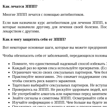
Как
лечатся
ЗППП
?
Многие ЗППП лечатся с помощью антибиотиков.
Если вам назначили курс антибиотиков для лечения ЗППП, в
которые назначили другому, для лечения своей болезни. П
лекарством с другими.
Как я могу защитить себя от ЗППП?
Вот некоторые основные шаги, которые вы можете предприня
Чтобы обезопасить себя от заболеваний, передающихся половы
Помните, что единственный надежный способ избежать З
Каждый раз во время секса используйте презерватив. (Ес
Ограничьте число своих сексуальных партнеров. Чем бол
Практикуйте моногамию. Это означает поддержание сек
чтобы снизить риск вашего заражения.
Тщательно выбирайте сексуальных партнеров. Не вступа
Проверьтесь на ЗППП. Не рискуйте здоровьем людей, ко
Не употребляйте алкоголь или наркотики перед занятием
Знайте сигналы и симптомы ЗППП. Осматривайте себя и 
Изучайте информацию о ЗППП. Чем больше вы будете зна
Откажитесь от секса до визита к врачу и прохождения ле