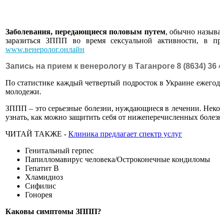
Заболевания, передающиеся половым путем
, обычно назыв
заразиться ЗППП во время сексуальной активности, в пр
www.венеролог.онлайн
Запись
на прием к венерологу
в Таганроге
8 (8634) 36
По статистике каждый четвертый подросток в Украине ежегод
молодежи.
ЗППП – это серьезные болезни, нуждающиеся в лечении. Не
узнать, как можно защитить себя от нижеперечисленных болез
ЧИТАЙ ТАКЖЕ -
Клиника предлагает спектр услуг
Генитальный герпес
Папилломавирус человека/Остроконечные кондиломы
Гепатит В
Хламидиоз
Сифилис
Гонорея
Каковы симптомы ЗППП?