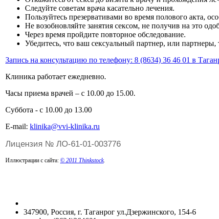
Следуйте советам врача касательно лечения.
Пользуйтесь презервативами во время полового акта, ос
Не возобновляйте занятия сексом, не получив на это одо
Через время пройдите повторное обследование.
Убедитесь, что ваш сексуальный партнер, или партнеры,
Запись на консультацию по телефону: 8 (8634) 36 46 01 в Таган
Клиника работает ежедневно.
Часы приема врачей – с 10.00 до 15.00.
Суббота - с 10.00 до 13.00
Е-mail:
klinika@vvi-klinika.ru
Лицензия № ЛО-61-01-003776
Иллюстрации с сайта:
© 2011 Thinkstock
.
347900, Россия, г. Таганрог ул.Дзержинского, 154-6