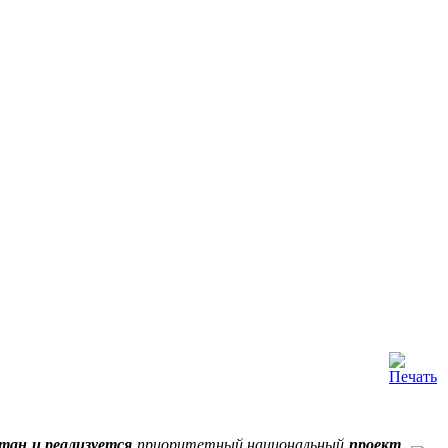
тан и реализуется
приоритетный национальный
проект