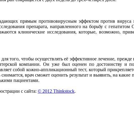
бладающих прямым противовирусным эффектом против вируса г
ледования препарата, направленного на борьбу с гепатитом С
лжаются клинические исследования, которые, возможно, прив
для того, чтобы осуществлять её эффективное лечение, прежде 
терской компании. Он уже был оценен по достоинству и по
ляет собой кожно-аппликационный тест, который прикрепляется
ь снимается, врач сможет оценить результат и выявить, на каки
нькими пациентами.
страции с сайта:
© 2012 Thinkstock
.