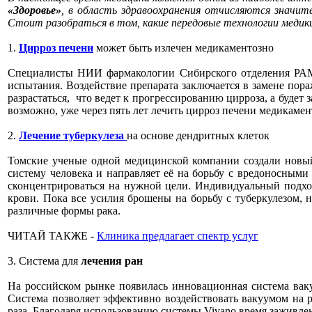
«Здоровье»
, в область здравоохранения отчисляются значит
Стоит разобраться в том, какие передовые технологии медик
1.
Цирроз печени
может быть излечен медикаментозно
Специалисты НИИ фармакологии Сибирского отделения РАМН
испытания. Воздействие препарата заключается в замене пора
разрастаться, что ведет к прогрессированию цирроза, а будет
возможно, уже через пять лет лечить цирроз печени медикамен
2.
Лечение туберкулеза
на основе дендритных клеток
Томские ученые одной медицинской компании создали новый
систему человека и направляет её на борьбу с вредоносным
сконцентрироваться на нужной цели. Индивидуальный подход
крови. Пока все усилия брошены на борьбу с туберкулезом, 
различные формы рака.
ЧИТАЙ ТАКЖЕ -
Клиника предлагает спектр услуг
3. Система для
лечения ран
На российском рынке появилась инновационная система вакуу
Система позволяет эффективно воздействовать вакуумом на 
раза. Благодаря использованию системы Vivano время заживлен