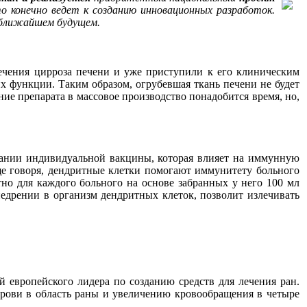
о конечно ведет к созданию инновационных разработок.
в ближайшем будущем.
чения цирроза печени и уже приступили к его клиническим
их функции. Таким образом, огрубевшая ткань печени не будет
ние препарата в массовое производство понадобится время, но,
дании индивидуальной вакцины, которая влияет на иммунную
ще говоря, дендритные клетки помогают иммунитету больного
но для каждого больного на основе забранных у него 100 мл
недрении в организм дендритных клеток, позволит излечивать
й европейского лидера по созданию средств для лечения ран.
крови в область раны и увеличению кровообращения в четыре