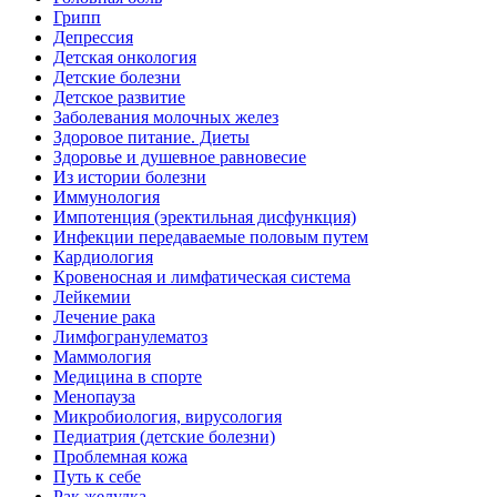
Грипп
Депрессия
Детская онкология
Детские болезни
Детское развитие
Заболевания молочных желез
Здоровое питание. Диеты
Здоровье и душевное равновесие
Из истории болезни
Иммунология
Импотенция (эректильная дисфункция)
Инфекции передаваемые половым путем
Кардиология
Кровеносная и лимфатическая система
Лейкемии
Лечение рака
Лимфогранулематоз
Маммология
Медицина в спорте
Менопауза
Микробиология, вирусология
Педиатрия (детские болезни)
Проблемная кожа
Путь к себе
Рак желудка