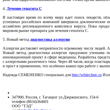
4.
Лечение гепатита С
В настоящее время по всему миру идет поиск лекарств, о
успешных российских компаний завершила доклинические исс
ассамблею репликационного комплекса вируса. Пока продо
мировом рынке препарата для лечения гепатита С.
5. Новый метод
диагностика аллергии
Аллергия доставляет неприятности огромному числу людей. А 
Новый метод диагностики аллергии предложен учеными пи
инновационный проект в сфере медицины. Разработка представ
с аллергенами различного типа. Через 48 часов, когда пластыр
и прост в применении, что особенно важно при работе с мале
Надежда СЕМЕНЕНКО специально для
http://whiteclinic.ru
Иллю
347900, Россия, г. Таганрог ул.Дзержинского, 154-6
телефон (8634)364601
ООО "ТЭД"