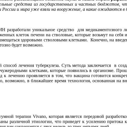
ельные средства из государственных и частных бюджетов, чт
и России и мира уже взяли на вооружение, а какие ожидаются 
 разработали уникальное средство для медикаментозного ле
женных клеток печени на стволовые, которые возьмут на себя 
 замещаться здоровыми стволовыми клетками. Конечно, на введе
тозно будет возможно.
 способ лечения туберкулеза. Суть метода заключается в соз
и чужеродными клетками, которые появились в организме. Про
 к лечению проявляется в том, что вакцина готовится конкрет
но, возможно, в ближайшее время технология, основанная на в
мной терапии Vivano, которая является передовой разработко
раны различной этиологии, что приведет к усилению притока 
ия ран сокращается с двух недель до трех-четырех дней.