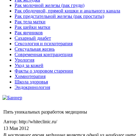
Рак молочной железы (рак груди)
Рак ободочной, прямой кишки и анального канала
Рак предстательной железы (рак простаты)
Рак тела матки
Рак шейки матки
Рак яичников
Сахарный диабет
Сексология и психотерапия
Сексуальная жизнь
Современная контрацепция
Урология
Уход за кожей
Факты о здоровом старении
Химиoтерапия
Школа здоровья
Эндокринология
Пять уникальных разработок медицины
Автор: http://whiteclinic.ru/
13 Мая 2012
В настоящее время медицина является одной из наиболее инт