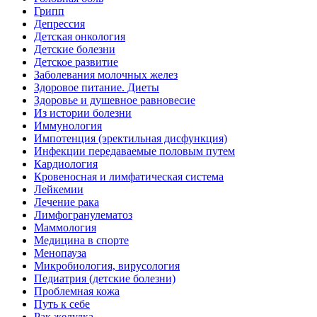
Грипп
Депрессия
Детская онкология
Детские болезни
Детское развитие
Заболевания молочных желез
Здоровое питание. Диеты
Здоровье и душевное равновесие
Из истории болезни
Иммунология
Импотенция (эректильная дисфункция)
Инфекции передаваемые половым путем
Кардиология
Кровеносная и лимфатическая система
Лейкемии
Лечение рака
Лимфогранулематоз
Маммология
Медицина в спорте
Менопауза
Микробиология, вирусология
Педиатрия (детские болезни)
Проблемная кожа
Путь к себе
Рак желудка