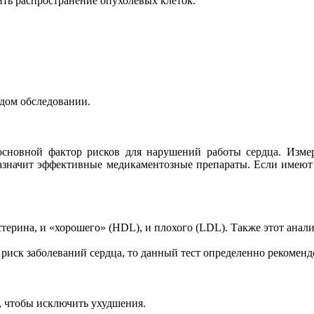
ить распространение опухолевых клеток.
ждом обследовании.
сновной фактор рисков для нарушений работы сердца. Измере
 назначит эффективные медикаментозные препараты. Если имею
терина, и «хорошего» (HDL), и плохого (LDL). Также этот анали
иск заболеваний сердца, то данный тест определенно рекоменд
д, чтобы исключить ухудшения.