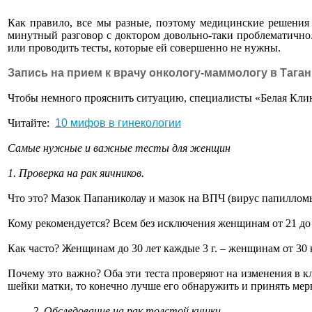
Как правило, все мы разные, поэтому медицинские решения
минутный разговор с доктором довольно-таки проблематично
или проводить тесты, которые ей совершенно не нужны.
Запись
на прием к врачу онкологу-маммологу
в Тага
Чтобы немного прояснить ситуацию, специалисты «Белая Клини
Читайте:
10 мифов в гинекологии
Самые нужные и важные тесты для женщин
1. Проверка на рак яичников.
Что это? Мазок Папаниколау и мазок на ВПЧ (вирус папилломы
Кому рекомендуется? Всем без исключения женщинам от 21 до 
Как часто? Женщинам до 30 лет каждые 3 г. – женщинам от 30 
Почему это важно? Оба эти теста проверяют на изменения в к
шейки матки, то конечно лучше его обнаружить и принять мер
2. Обследование на рак толстой кишки.