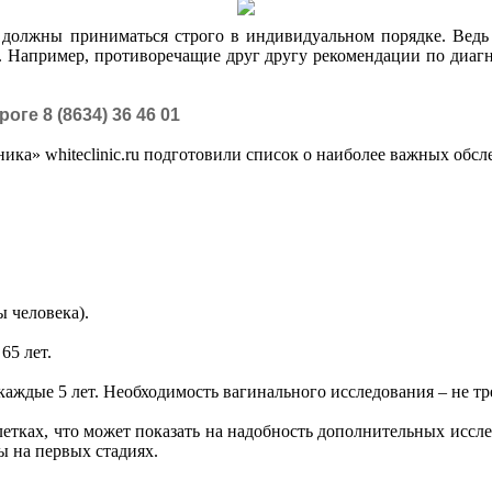
 должны приниматься строго в индивидуальном порядке. Ведь
. Например, противоречащие друг другу рекомендации по диа
нроге
8 (8634) 36 46 01
ка» whiteclinic.ru подготовили список о наиболее важных обсл
 человека).
65 лет.
каждые 5 лет. Необходимость вагинального исследования – не тр
летках, что может показать на надобность дополнительных иссл
ы на первых стадиях.