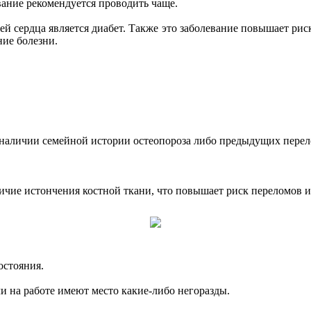
ование рекомендуется проводить чаще.
й сердца является диабет. Также это заболевание повышает риск
ние болезни.
ри наличии семейной истории остеопороза либо предыдущих перел
личие истончения костной ткани, что повышает риск переломов 
остояния.
и на работе имеют место какие-либо негоразды.