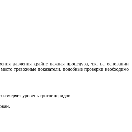
ния давления крайне важная процедура, т.к. на основании
т место тревожные показатели, подобные проверки необходимо
з измеряет уровень триглицеридов.
ован.