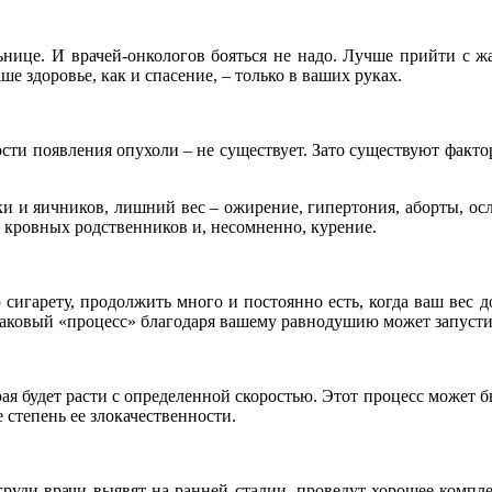
льнице. И врачей-онкологов бояться не надо. Лучше прийти с ж
ше здоровье, как и спасение, – только в ваших руках.
ости появления опухоли – не существует. Зато существуют факт
ки и яичников, лишний вес – ожирение, гипертония, аборты, ос
х кровных родственников и, несомненно, курение.
 сигарету, продолжить много и постоянно есть, когда ваш вес д
раковый «процесс» благодаря вашему равнодушию может запустит
я будет расти с определенной скоростью. Этот процесс может б
 степень ее злокачественности.
руди врачи выявят на ранней стадии, проведут хорошее компле