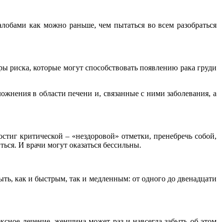
алобами как можно раньше, чем пытаться во всем разобраться
оры риска, которые могут способствовать появлению рака груди
ложнения в области печени и, связанные с ними заболевания, а
остиг критической – «нездоровой» отметки, пренебречь собой,
ься. И врачи могут оказаться бессильны.
ыть, как и быстрым, так и медленным: от одного до двенадцати
ксное лечение, женщина может раз и навсегда забыть об этом