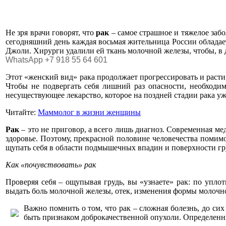
Не зря врачи говорят, что
рак
– самое страшное и тяжелое заб
сегодняшний день каждая восьмая жительница России обладает
Джоли. Хирурги удалили ей ткань молочной железы, чтобы, в 
WhatsApp +7 918 55 64 601
Этот «женский вид» рака продолжает прогрессировать и расти.
Чтобы не подвергать себя лишний раз опасности, необходим
несуществующее лекарство, которое на поздней стадии рака уж
Читайте:
Маммолог в жизни женщины
Рак
– это не приговор, а всего лишь диагноз. Современная мед
здоровье. Поэтому, прекрасной половине человечества помимо 
щупать себя в области подмышечных впадин и поверхности гр
Как «почувствовать» рак
Проверяя себя – ощупывая грудь, вы «узнаете» рак: по упл
выдать боль молочной железы, отек, изменения формы молочно
Важно помнить о том, что рак – сложная болезнь, до си
быть признаком доброкачественной опухоли. Определенн