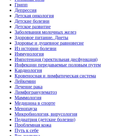
Грипп
Депрессия
Детская онкология
Детские болезни
Детское развитие
Заболевания молочных желез
Здоровое питание. Диеты
Здоровье и душевное равновесие
Из истории болезни
Иммунология
Импотенция (эректильная дисфункция)
Инфекции передаваемые половым путем
Кардиология
Кровеносная и лимфатическая система
Лейкемии
Лечение рака
Лимфогранулематоз
Маммология
Медицина в спорте
Менопауза
Микробиология, вирусология
Педиатрия (детские болезни)
Проблемная кожа
Путь к себе
Рак желудка