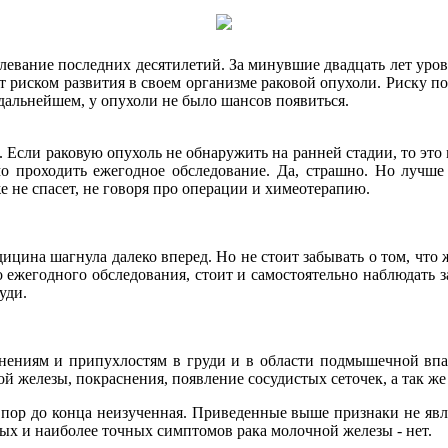
олевание последних десятилетий. За минувшие двадцать лет уро
 риском развития в своем организме раковой опухоли. Риску п
дальнейшем, у опухоли не было шансов появиться.
 Если раковую опухоль не обнаружить на ранней стадии, то это
о проходить ежегодное обследование. Да, страшно. Но лучше 
е не спасет, не говоря про операции и химеотерапию.
ицина шагнула далеко вперед. Но не стоит забывать о том, что 
ежегодного обследования, стоит и самостоятельно наблюдать за
уди.
отнениям и припухлостям в груди и в области подмышечной вп
й железы, покраснения, появление сосудистых сеточек, а так же
х пор до конца неизученная. Приведенные выше признаки не яв
ых и наиболее точных симптомов рака молочной железы - нет.