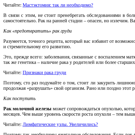
Читайте:
Мастэктомия: так ли необходимо?
В связи с этим, не стоит пренебрегать обследованиями в бо
самостоятельно. Рак на ранней стадии – опасен, но излечим. Ва
Как «предотвратить» рак груди
Разумеется, точного рецепта, который вас избавит от возможн
и стремительному его развитию.
Это, прежде всего: заболевания, связанные с воспалением мат
так же генетика – наличие рака у родителей или более старши
Читайте:
Признаки рака груди
Поэтому, сто раз подумайте о том, стоит ли закурить лишнюю
продолжая «разрушать» свой организм. Рано или поздно этот 
Как поступить
Рак молочной железы
может сопровождаться опухолью, котора
месяцев. Чем выше уровень скорости роста опухоли – тем выше
Читайте:
Лимфатические узлы. Увеличились?
Поэтому так необходимы ежегодные обследования. Если рак г