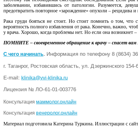
заболевании, избавившись от патологии. Разумеется, дев
предотвратить повторное «зарождение» опухоли – рецидива и 
Рака груди бояться не стоит. Но стоит помнить о том, что
вероятность полного избавления от рака. Конечно, важно, что
у врача. Хорошо, когда проблемы нет. Но если она возникнет – 
ПОМНИТЕ – своевременное обращение к врачу – спасет вам
.
Информация по телефону 8 (8634) 36
C чего начинать
г. Таганрог, Ростовская область, ул. Дзержинского 154-
Е-mail:
klinika@vvi-klinika.ru
Лицензия № ЛО-61-01-003776
Консультация
маммолог.онлайн
Консультация
венеролог.онлайн
Материал подготовила Катерина Туркина. Иллюстрации с сайта