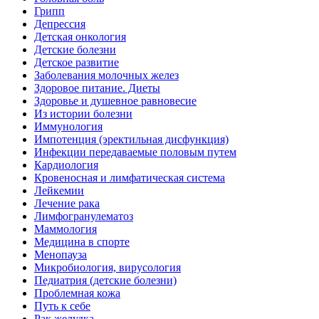
Грипп
Депрессия
Детская онкология
Детские болезни
Детское развитие
Заболевания молочных желез
Здоровое питание. Диеты
Здоровье и душевное равновесие
Из истории болезни
Иммунология
Импотенция (эректильная дисфункция)
Инфекции передаваемые половым путем
Кардиология
Кровеносная и лимфатическая система
Лейкемии
Лечение рака
Лимфогранулематоз
Маммология
Медицина в спорте
Менопауза
Микробиология, вирусология
Педиатрия (детские болезни)
Проблемная кожа
Путь к себе
Рак желудка