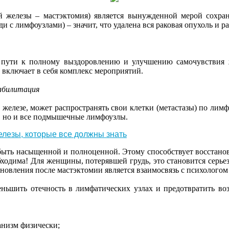
й железы – мастэктомия) является вынужденной мерой сохран
и с лимфоузлами) – значит, что удалена вся раковая опухоль и р
ути к полному выздоровлению и улучшению самочувствия 
и включает в себя комплекс мероприятий.
еабилитация
 железе, может распространять свои клетки (метастазы) по ли
а, но и все подмышечные лимфоузлы.
елезы, которые все должны знать
ыть насыщенной и полноценной. Этому способствует восстановл
ходима! Для женщины, потерявшей грудь, это становится серь
овления после мастэктомии является взаимосвязь с психологом
еньшить отечность в лимфатических узлах и предотвратить во
ганизм физически;