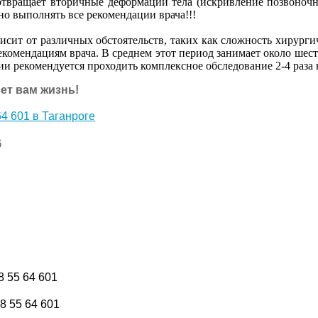
отвращает вторичные деформации тела (искривление позвоночни
о выполнять все рекомендации врача!!!
сит от различных обстоятельств, таких как сложность хирурги
рекомендациям врача. В среднем этот период занимает около шест
и рекомендуется проходить комплексное обследование 2-4 раза в
ет вам жизнь!
4 601 в Таганроге
6
8 55 64 601
8 55 64 601