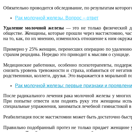
Обязательно проводится обследование, по результатам которог
Рак молочной железы. Вопрос – ответ
Удаление молочной железы
— это не только физический де
обществе. Женщины, которые прошли через мастэктомию, ча
на то, как, по их мнению, изменилось отношение к ним окру
Примерно у 25% женщин, перенесших операцию по удалению мо
страхом рецидива. Нередко это приводит к мыслям о суициде.
Медицинские работники, особенно психотерапевты, поддерж
снизить уровень тревожности и страха, избавиться от негат
родственники, коллеги, друзья. Это выражается в моральной п
Рак молочной железы: первые признаки и проявлен
После радикального лечения рака молочной железы у многих 
При попытке отвести или поднять руку эти женщины испы
специальные упражнения, заниматься лечебной гимнастикой в 
Реабилитация после мастэктомии может быть достаточно быст
Правильно подобранный протез не только придает женщине у