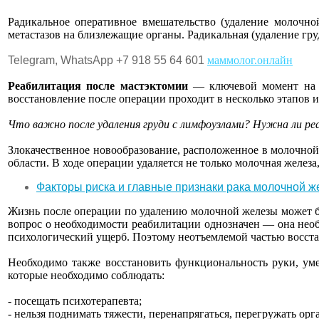
Радикальное оперативное вмешательство (удаление молочно
метастазов на близлежащие органы. Радикальная (удаление груд
Telegram, WhatsApp +7 918 55 64 601
маммолог.онлайн
Реабилитация после мастэктомии
— ключевой момент на п
восстановление после операции проходит в несколько этапов 
Что важно после удаления груди с лимфоузлами? Нужна ли р
Злокачественное новообразование, расположенное в молочной
области. В ходе операции удаляется не только молочная желез
Факторы риска и главные признаки рака молочной ж
Жизнь после операции по удалению молочной железы может б
вопрос о необходимости реабилитации однозначен — она необ
психологический ущерб. Поэтому неотъемлемой частью восстан
Необходимо также восстановить функциональность руки, ум
которые необходимо соблюдать:
- посещать психотерапевта;
- нельзя поднимать тяжести, перенапрягаться, перегружать ор