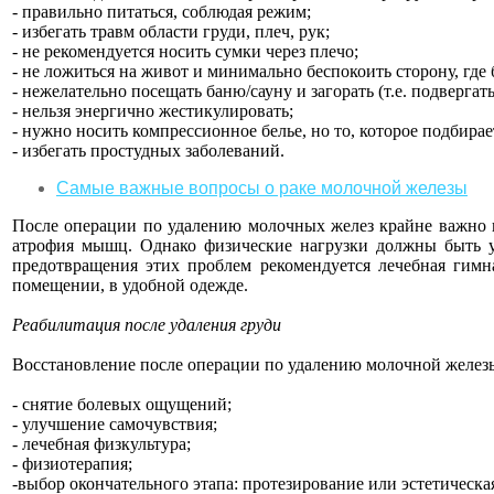
- правильно питаться, соблюдая режим;
- избегать травм области груди, плеч, рук;
- не рекомендуется носить сумки через плечо;
- не ложиться на живот и минимально беспокоить сторону, где
- нежелательно посещать баню/сауну и загорать (т.е. подверга
- нельзя энергично жестикулировать;
- нужно носить компрессионное белье, но то, которое подбирае
- избегать простудных заболеваний.
Самые важные вопросы о раке молочной железы
После операции по удалению молочных желез крайне важно п
атрофия мышц. Однако физические нагрузки должны быть 
предотвращения этих проблем рекомендуется лечебная гимн
помещении, в удобной одежде.
Реабилитация после удаления груди
Восстановление после операции по удалению молочной железы 
- снятие болевых ощущений;
- улучшение самочувствия;
- лечебная физкультура;
- физиотерапия;
-выбор окончательного этапа: протезирование или эстетическа