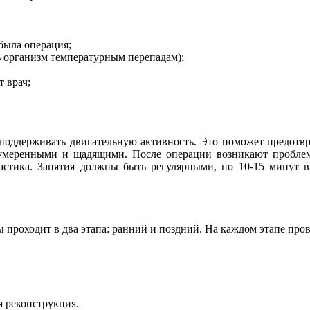
 была операция;
ть организм температурным перепадам);
т врач;
оддерживать двигательную активность. Это поможет предотвр
умеренными и щадящими. После операции возникают проблемы
астика. Занятия должны быть регулярными, по 10-15 минут 
проходит в два этапа: ранний и поздний. На каждом этапе про
я реконструкция.