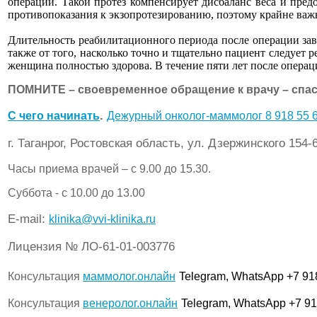
операции. Такой протез компенсирует дисбаланс веса и пред
противопоказания к экзопротезированию, поэтому крайне важн
Длительность реабилитационного периода после операции зави
также от того, насколько точно и тщательно пациент следует 
женщина полностью здорова. В течение пяти лет после операци
ПОМНИТЕ – своевременное обращение к врачу – спас
.
C чего начинать
Дежурный онколог-маммолог 8 918 55 6
г. Таганрог, Ростовская область, ул. Дзержинского 154-
Часы приема врачей – с 9.00 до 15.30.
Суббота - с 10.00 до 13.00
Е-mail:
klinika@vvi-klinika.ru
Лицензия № ЛО-61-01-003776
Консультация
маммолог.онлайн
Telegram, WhatsApp +7 91
Консультация
венеролог.онлайн
Telegram, WhatsApp +7 91