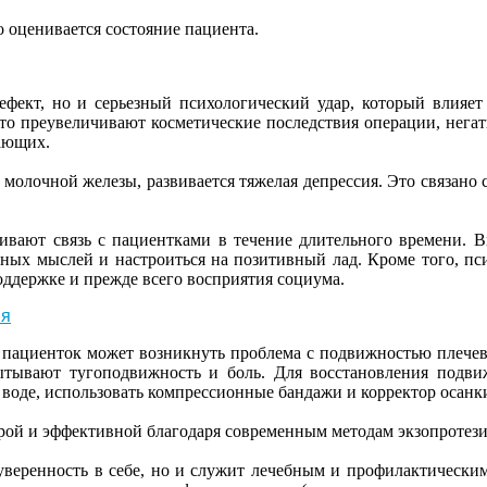
о оценивается состояние пациента.
фект, но и серьезный психологический удар, который влияе
сто преувеличивают косметические последствия операции, нег
жающих.
лочной железы, развивается тяжелая депрессия. Это связано с 
ивают связь с пациентками в течение длительного времени. 
ивных мыслей и настроиться на позитивный лад. Кроме того, 
оддержке и прежде всего восприятия социума.
ия
пациенток может возникнуть проблема с подвижностью плечевог
тывают тугоподвижность и боль. Для восстановления подвиж
воде, использовать компрессионные бандажи и корректор осанк
рой и эффективной благодаря современным методам экзопротези
веренность в себе, но и служит лечебным и профилактически