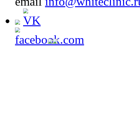
email
info@whiteclinic.r