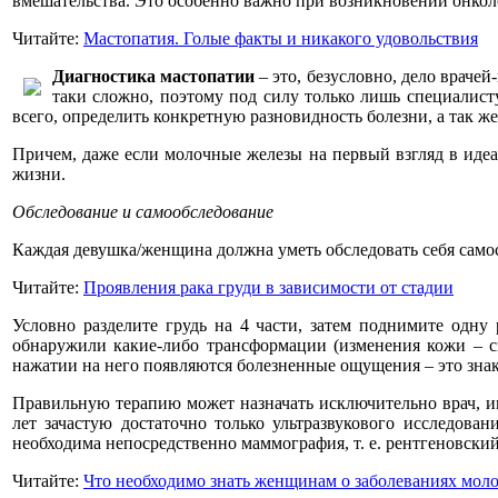
вмешательства. Это особенно важно при возникновении онкол
Читайте:
Мастопатия. Голые факты и никакого удовольствия
Диагностика мастопатии
– это, безусловно, дело врачей
таки сложно, поэтому под силу только лишь специалист
всего, определить конкретную разновидность болезни, а так ж
Причем, даже если молочные железы на первый взгляд в иде
жизни.
Обследование и самообследование
Каждая девушка/женщина должна уметь обследовать себя самос
Читайте:
Проявления рака груди в зависимости от стадии
Условно разделите грудь на 4 части, затем поднимите одну
обнаружили какие-либо трансформации (изменения кожи – с
нажатии на него появляются болезненные ощущения – это знак
Правильную терапию может назначать исключительно врач, 
лет зачастую достаточно только ультразвукового исследова
необходима непосредственно маммография, т. е. рентгеновски
Читайте:
Что необходимо знать женщинам о заболеваниях мол