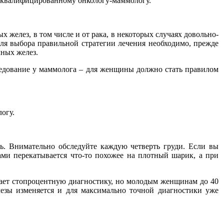
к квалифицированному онкологу-маммологу.
х желез, в том числе и от рака, в некоторых случаях довольно-
для выбора правильной стратегии лечения необходимо, прежде
чных желез.
ледование у маммолога – для женщины должно стать правилом
огу.
дь. Внимательно обследуйте каждую четверть груди. Если вы
ми перекатывается что-то похожее на плотный шарик, а при
ает стопроцентную диагностику, но молодым женщинам до 40
елезы изменяется и для максимально точной диагностики уже