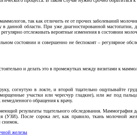
огического процесса. В таком случае нужно срочно обратиться 
-маммологов, так как отличить ее от прочих заболеваний молочны
у в данной области. При уже диагностированной мастопатии, 
е регулярно отслеживать вероятные изменения в состоянии моло
альном состоянии и совершенно не беспокоят – регулярное обс
тоятельно и делать это в промежутках между визитами к маммол
 руку, согнутую в локте, и второй тщательно ощупывайте гру
морщенные участки или чересчур гладкие), или же под пальца
 немедленного обращения к врачу.
имеющий результаты тщательного обследования. Маммография д
ния (УЗИ). После сорока лет, как правило, ткань молочной ж
й снимок.
очной железы