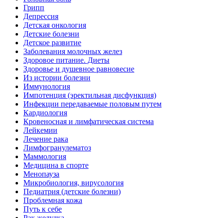
Грипп
Депрессия
Детская онкология
Детские болезни
Детское развитие
Заболевания молочных желез
Здоровое питание. Диеты
Здоровье и душевное равновесие
Из истории болезни
Иммунология
Импотенция (эректильная дисфункция)
Инфекции передаваемые половым путем
Кардиология
Кровеносная и лимфатическая система
Лейкемии
Лечение рака
Лимфогранулематоз
Маммология
Медицина в спорте
Менопауза
Микробиология, вирусология
Педиатрия (детские болезни)
Проблемная кожа
Путь к себе
Рак желудка