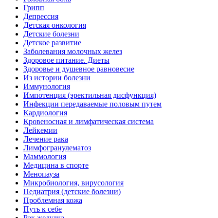
Грипп
Депрессия
Детская онкология
Детские болезни
Детское развитие
Заболевания молочных желез
Здоровое питание. Диеты
Здоровье и душевное равновесие
Из истории болезни
Иммунология
Импотенция (эректильная дисфункция)
Инфекции передаваемые половым путем
Кардиология
Кровеносная и лимфатическая система
Лейкемии
Лечение рака
Лимфогранулематоз
Маммология
Медицина в спорте
Менопауза
Микробиология, вирусология
Педиатрия (детские болезни)
Проблемная кожа
Путь к себе
Рак желудка