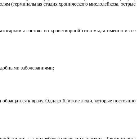
холям (терминальная стадия хронического миелолейкоза, острые
атосаркомы состоят из кроветворной системы, а именно из ее
подобными заболеваниями;
 обращаться к врачу. Однако близкие люди, которые постоянно
ущий живот, а в подреберье ощущается тяжесть. Также иногда