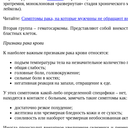
эритремия, моноклоновая «развернутая» стадия хронического м
лейкозы).
Читайте:
Симптомы рака, на которые мужчины не обращают в
Вторая группа – гематосаркомы. Представляют собой внекост
бластных клеток.
Признаки рака крови
К наиболее важным признакам рака крови относятся:
подъем температуры тела на незначительное количество 
общая слабость;
головные боли, головокружение;
сильные боли в костях;
негативная реакция на запахи, отвращение к еде.
У этих симптомов какой-либо определенной специфики – нет, 
находятся в контакте с больным, замечать такие симптомы как:
достаточно резкое похудение;
желтизна или чрезмерная бледность кожи и ее сухость;
сонливость или наоборот чрезмерная необоснованная акт
Иногда происходит внезапное увеличение селезенки и печени