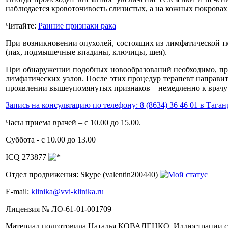
наблюдается кровоточивость слизистых, а на кожных покровах 
Читайте:
Ранние признаки рака
При возникновении опухолей, состоящих из лимфатической тк
(пах, подмышечные впадины, ключицы, шея).
При обнаружении подобных новообразований необходимо, прич
лимфатических узлов. После этих процедур терапевт направит
проявлении вышеупомянутых признаков – немедленно к врачу
Запись на консультацию по телефону: 8 (8634) 36 46 01 в Таган
Часы приема врачей – с 10.00 до 15.00.
Суббота - с 10.00 до 13.00
ICQ 273877
Отдел продвижения:
Skype (valentin200440)
Е-mail:
klinika@vvi-klinika.ru
Лицензия
№
ЛО-61-01-001709
Материал подготовила Наталья КОВАЛЕНКО. Иллюстрации с са