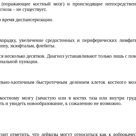
 (поражающие костный мозг) и происходящие непосредствен
ноза – не существует.
о время диспансеризации.
орадку, увеличение средостенных и периферических лимфати
ину, экзофтальм, флебиты.
ся несколько десятков. Диагноз устанавливают только лишь с п
ернальной пункции.
ильно-хаотичным быстротечным делением клеток костного мо
 костному мозгу (зачастую или в костях таза или внутри гру
ть и увидеть новообразование, к сожалению не возможно.
оит отметить, что лейкозы могут относиться как к доброкач