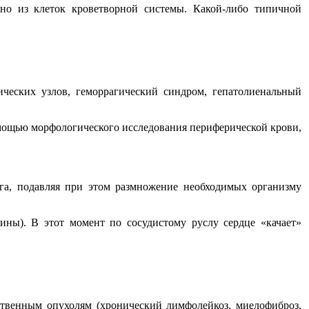
но из клеток кроветворной системы. Какой-либо типичной
ческих узлов, геморрагический синдром, гепатолиенальный
омощью морфологического исследования периферической крови,
зга, подавляя при этом размножение необходимых организму
дины). В этот момент по сосудистому руслу сердце «качает»
ественным опухолям (хронический лимфолейкоз, миелофиброз,