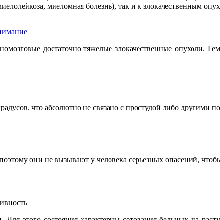
иелолейкоза, миеломная болезнь), так и к злокачественным опу
нимание
номозговые достаточно тяжелые злокачественные опухоли. Гем
градусов, что абсолютно не связано с простудой либо другими 
поэтому они не вызывают у человека серьезных опасений, чтобы
ивность.
. Для этого состояния характерны сетования больных на раст